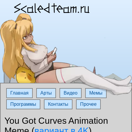
Главная
Арты
Видео
Мемы
Программы
Контакты
Прочее
You Got Curves Animation
Meme (
вариант в 4K
)