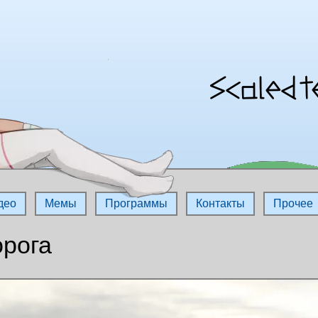
део
Мемы
Программы
Контакты
Прочее
орога